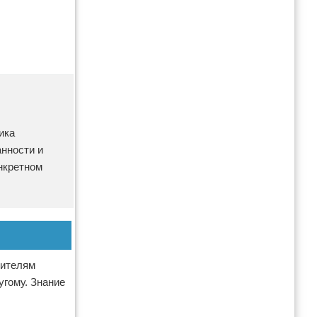
ика
анности и
нкретном
вителям
угому. Знание