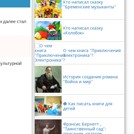
Кто написал сказку
"Бременские музыканты"
и далее стал
Кто написал сказку
«Колобок»
О чем книга "Приключения
Электроника"?
культурной
История создания романа
"Война и мир"
❶ Как писать книги для
детей
Фрэнсис Бернетт ,
"Таинственный сад":
описание, краткое