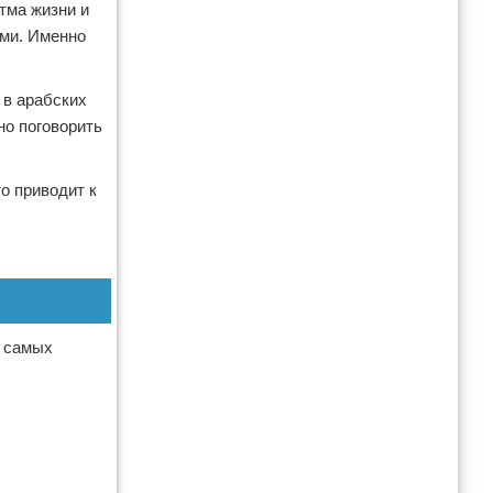
тма жизни и
ями. Именно
 в арабских
но поговорить
о приводит к
к самых