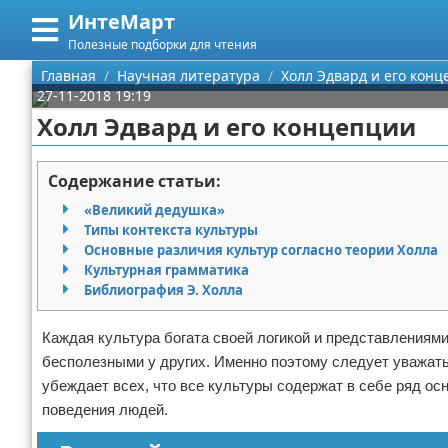
ИнтеМарт
Меню
X
Полезные подборки для чтения
Главная
Главная
Научная литература
Холл Эдвард и его кон
27-11-2018 19:19
Категории
Холл Эдвард и его концепции
Поиск
Научная литература
Содержание статьи:
О проекте
Художественная литература
«Великий дедушка»
Типы контекста культуры
Контакты
Поэзия
Основные различия культур согласно теории Холла
Культурная грамматика
Библиография Э. Холла
Сотрудничество
Самоиздательство
Размещение рекламы
Сценарии
Каждая культура богата своей логикой и представлениями
бесполезными у других. Именно поэтому следует уважать
Для правообладателей
Публикации
убеждает всех, что все культуры содержат в себе ряд 
поведения людей.
Условия предоставления информации
Журналы и рассылки