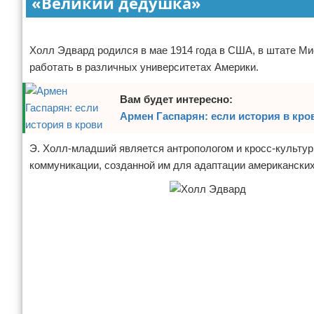
«Великий дедушка»
Отказ от ответственности
Обзоры разных книг
Реклама
Разное про литературу
Холл Эдвард родился в мае 1914 года в США, в штате Мис
работать в различных университетах Америки.
Вам будет интересно:
Армен Гаспарян: если история в кро
Э. Холл-младший является антропологом и кросс-культур
коммуникации, созданной им для адаптации американских