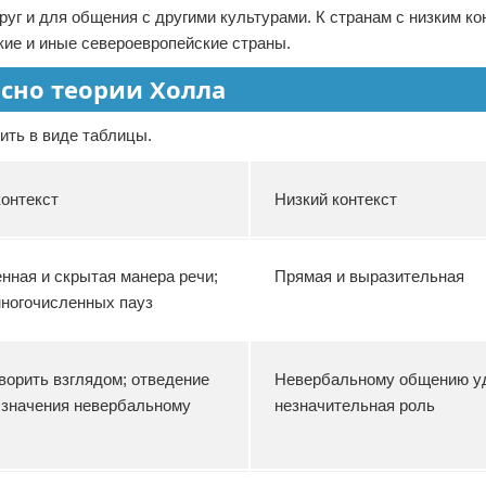
г и для общения с другими культурами. К странам с низким ко
ие и иные североевропейские страны.
асно теории Холла
ть в виде таблицы.
онтекст
Низкий контекст
ная и скрытая манера речи;
Прямая и выразительная
многочисленных пауз
ворить взглядом; отведение
Невербальному общению у
 значения невербальному
незначительная роль