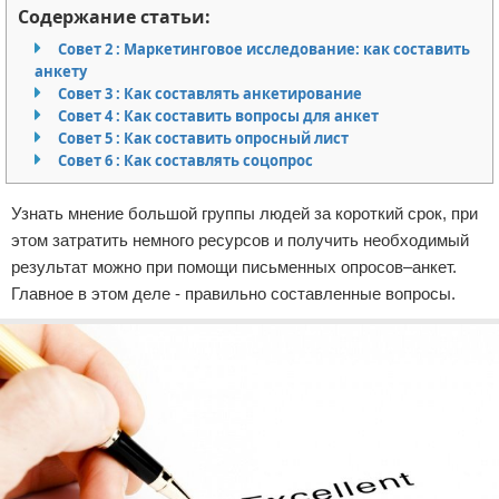
Содержание статьи:
Отказ от ответственности
Обзоры разных книг
Совет 2 : Маркетинговое исследование: как составить
анкету
Разное про литературу
Совет 3 : Как составлять анкетирование
Совет 4 : Как составить вопросы для анкет
Совет 5 : Как составить опросный лист
Совет 6 : Как составлять соцопрос
Узнать мнение большой группы людей за короткий срок, при
этом затратить немного ресурсов и получить необходимый
результат можно при помощи письменных опросов–анкет.
Главное в этом деле - правильно составленные вопросы.