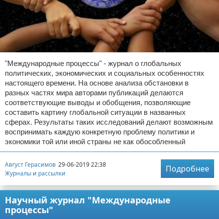
Отказ от ответственности
Обзоры разных книг
Разное про литературу
"Международные процессы" - журнал о глобальных
политических, экономических и социальных особенностях
настоящего времени. На основе анализа обстановки в
разных частях мира авторами публикаций делаются
соответствующие выводы и обобщения, позволяющие
составить картину глобальной ситуации в названных
сферах. Результаты таких исследований делают возможным
воспринимать каждую конкретную проблему политики и
экономики той или иной страны не как обособленный
Август Герасимов
29-06-2019 22:38
Подробнее
Журналы и рассылки
Научный журнал "Международные
процессы"