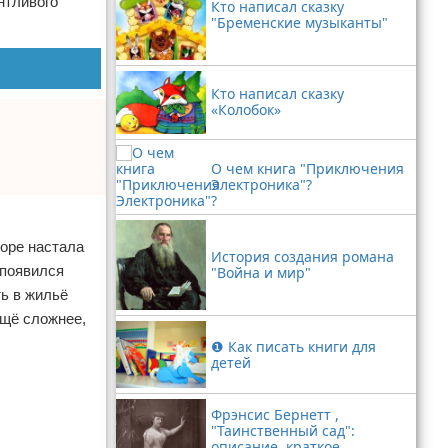
нтливого
Кто написал сказку
"Бременские музыканты"
Кто написал сказку
«Колобок»
О чем книга "Приключения
Электроника"?
оре настала
История создания романа
 появился
"Война и мир"
ь в жильё
ещё сложнее,
❶ Как писать книги для
детей
Фрэнсис Бернетт ,
"Таинственный сад":
описание, краткое