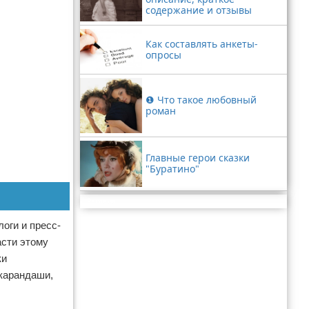
содержание и отзывы
Как составлять анкеты-
опросы
❶ Что такое любовный
роман
Главные герои сказки
"Буратино"
Реклама
оги и пресс-
асти этому
ки
 карандаши,