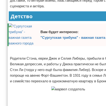
доставки, то ветеран войны, хвастающийся перед Тором 
Отказ от ответственности
Обзоры разных книг
сценариста и актёра.
Детство
Разное про литературу
Вам будет интересно:
"Сургутская трибуна" - важная газет
Реклама
Родители Стэна, евреи Джек и Селия Либеры, прибыли в
Великая депрессия, и работы у Джека практически не было
Стэн Ли (тогда у него ещё была фамилия Либер). Вскоре
попроще на авеню Форт-Вашингтон. В 1931 году в семье 
и семейство переехало в однокомнатную квартиру в Брон