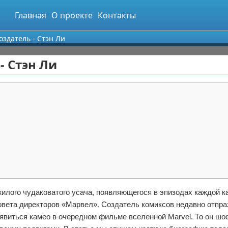
Главная
О проекте
Контакты
оздатель - Стэн Ли
- Стэн Ли
илого чудаковатого усача, появляющегося в эпизодах каждой к
совета директоров «Марвел». Создатель комиксов недавно отпра
оявиться камео в очередном фильме вселенной Marvel. То он шо