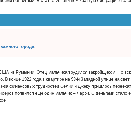
своими подвигами. В статье мы опишем краткую биографию тала
а важного города
 США из Румынии. Отец мальчика трудился закройщиком. Но вск
. В конце 1922 года в квартире на 98-й Западной улице на свет
 из-за финансовых трудностей Селии и Джеку пришлось переехат
Либеров появился ещё один мальчик – Ларри. С деньгами стало 
ксе.