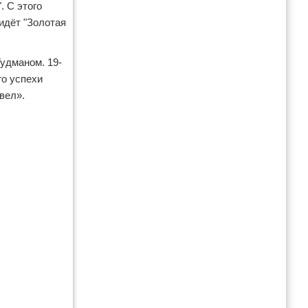
. С этого
идёт "Золотая
Гудманом. 19-
го успехи
вел».