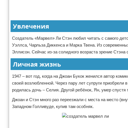
Увлечения
Создатель «Марвел» Ли Стэн любил читать с самого дет
Уэллса, Чарльза Диккенса и Марка Твена. Из современны
Эллисон. Сейчас из-за солидного возраста зрение Стэна 
Личная жизнь
1947 – вот год, когда на Джоан Букок женился автор ком
своей возлюбленной. Через пару лет супруги приобрели в
родилась дочь – Селия. Другой ребёнок, Ян, умер спустя 
Джоан и Стэн много раз переезжали с места на место (вн
Западном Голливуде, купив там особняк.