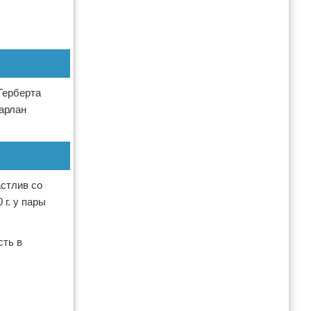
Герберта
Харлан
астлив со
г. у пары
сть в