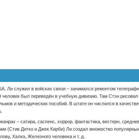
ША. Ли служил в войсках связи – занимался ремонтом телеграф
 человек был переведён в учебную дивизию. Там Стэн рисовал
ьмов и методических пособий. В штате он числился в качестве
.
жанрах – сатира, саспенс, хоррор, фантастика, вестерн, средн
ами (Стив Дитко и Джек Кирби) Ли создал множество популярны
ову, Халка, Железного человека и т. д.