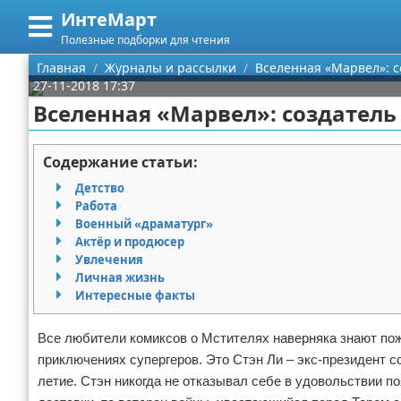
ИнтеМарт
Меню
X
Полезные подборки для чтения
Главная
Главная
Журналы и рассылки
Вселенная «Марвел»: с
27-11-2018 17:37
Категории
Вселенная «Марвел»: создатель 
Поиск
Научная литература
Содержание статьи:
О проекте
Художественная литература
Детство
Работа
Контакты
Поэзия
Военный «драматург»
Актёр и продюсер
Увлечения
Сотрудничество
Самоиздательство
Личная жизнь
Интересные факты
Размещение рекламы
Сценарии
Все любители комиксов о Мстителях наверняка знают пож
Для правообладателей
Публикации
приключениях супергеров. Это Стэн Ли – экс-президент 
летие. Стэн никогда не отказывал себе в удовольствии п
Условия предоставления информации
Журналы и рассылки