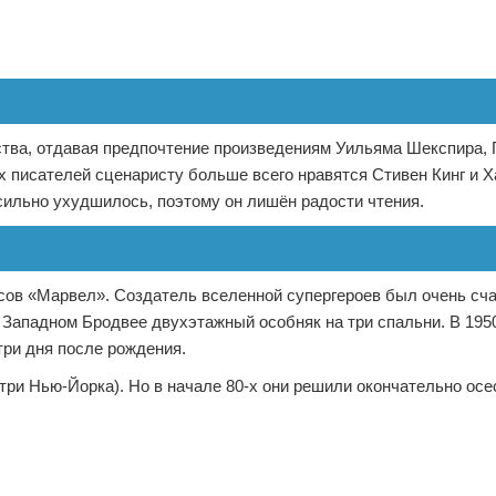
ства, отдавая предпочтение произведениям Уильяма Шекспира, 
х писателей сценаристу больше всего нравятся Стивен Кинг и 
сильно ухудшилось, поэтому он лишён радости чтения.
иксов «Марвел». Создатель вселенной супергероев был очень сч
 Западном Бродвее двухэтажный особняк на три спальни. В 1950 
три дня после рождения.
утри Нью-Йорка). Но в начале 80-х они решили окончательно осе