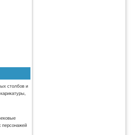
ных столбов и
 карикатуры,
евековые
х персонажей