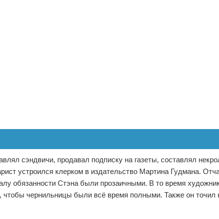
влял сэндвичи, продавал подписку на газеты, составлял некрол
рист устроился клерком в издательство Мартина Гудмана. Отч
алу обязанности Стэна были прозаичными. В то время художни
, чтобы чернильницы были всё время полными. Также он точил