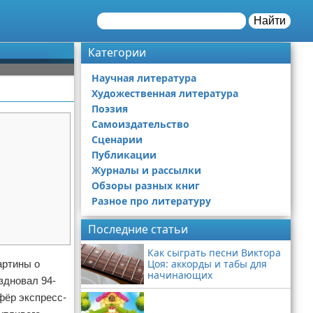
Найти
Категории
Научная литература
Художественная литература
Поэзия
Самоиздательство
Сценарии
Публикации
Журналы и рассылки
Обзоры разных книг
Разное про литературу
Последние статьи
Как сыграть песни Виктора
Цоя: аккорды и табы для
артины о
начинающих
здновал 94-
фёр экспресс-