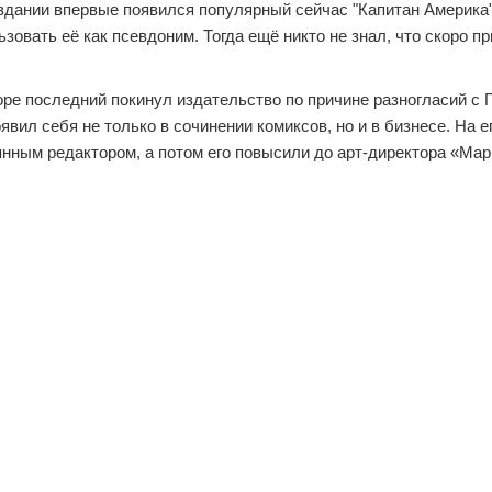
здании впервые появился популярный сейчас "Капитан Америка"
овать её как псевдоним. Тогда ещё никто не знал, что скоро пр
оре последний покинул издательство по причине разногласий с 
явил себя не только в сочинении комиксов, но и в бизнесе. На е
янным редактором, а потом его повысили до арт-директора «Мар