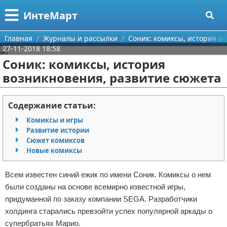
Меню
X
ИнтеМарт
Главная
Главная
Журналы и рассылки
Соник: комиксы, история в
27-11-2018 18:58
Категории
Соник: комиксы, история
возникновения, развитие сюжета
Поиск
Научная литература
О проекте
Художественная литература
Содержание статьи:
Комиксы и игры
Контакты
Поэзия
Развитие истории
Сюжет комиксов
Сотрудничество
Самоиздательство
Новые комиксы
Размещение рекламы
Сценарии
Всем известен синий ежик по имени Соник. Комиксы о нем
были созданы на основе всемирно известной игры,
Для правообладателей
Публикации
придуманной по заказу компании SEGA. Разработчики
холдинга старались превзойти успех популярной аркады о
Условия предоставления информации
Журналы и рассылки
супербратьях Марио.