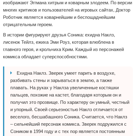
изображают Эггмана хитрым и коварным злодеем. По версии
многих критиков и пользователей на игровых сайтах, Доктор
Роботник является коварнейшим и беспощаднейшим
отрицательным героем.
В истории фигурируют друзья Соника: ехидна Наклз,
лисенок Тейлз, ежиха Эми Роуз, которая влюблена в
главного героя, и крольчиха Крим. Каждый из персонажей
комикса обладает суперспособностями.
Ехидна Наклз. Зверек умеет парить в воздухе,
разбивать стены и зарываться в землю, а также
плавать. На руках у Наклза увеличенные костяшки
пальцев, похожие на кастет, благодаря которым он и
получил это прозвище. По характеру он умный, честный
и упорный. Своей серьезностью Наклз отличается от
веселого, бесшабашного Соника. Считается, что Наклз
– сильнейший персонаж комикса. Зверек подружился с
Соником в 1994 году и с тех пор является постоянным