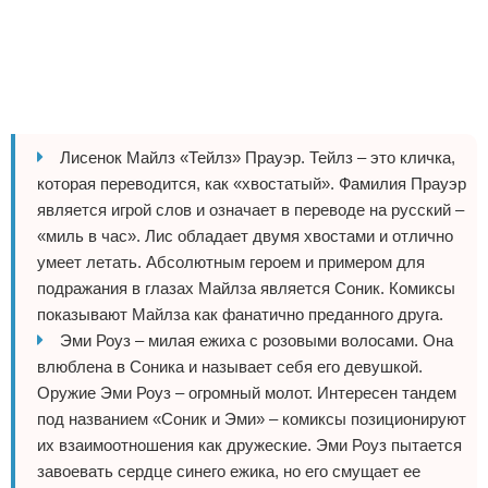
Лисенок Майлз «Тейлз» Прауэр. Тейлз – это кличка,
которая переводится, как «хвостатый». Фамилия Прауэр
является игрой слов и означает в переводе на русский –
«миль в час». Лис обладает двумя хвостами и отлично
умеет летать. Абсолютным героем и примером для
подражания в глазах Майлза является Соник. Комиксы
показывают Майлза как фанатично преданного друга.
Эми Роуз – милая ежиха с розовыми волосами. Она
влюблена в Соника и называет себя его девушкой.
Оружие Эми Роуз – огромный молот. Интересен тандем
под названием «Соник и Эми» – комиксы позиционируют
их взаимоотношения как дружеские. Эми Роуз пытается
завоевать сердце синего ежика, но его смущает ее