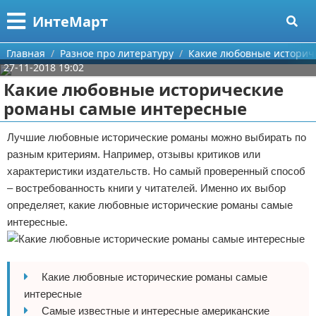
Меню
X
ИнтеМарт
Главная
Главная
Разное про литературу
Какие любовные историч
27-11-2018 19:02
Категории
Какие любовные исторические
романы самые интересные
Поиск
Научная литература
Лучшие любовные исторические романы можно выбирать по
О проекте
Художественная литература
разным критериям. Например, отзывы критиков или
характеристики издательств. Но самый проверенный способ
Контакты
Поэзия
– востребованность книги у читателей. Именно их выбор
определяет, какие любовные исторические романы самые
Сотрудничество
Самоиздательство
интересные.
Размещение рекламы
Сценарии
Для правообладателей
Публикации
Какие любовные исторические романы самые
интересные
Условия предоставления информации
Журналы и рассылки
Самые известные и интересные американские