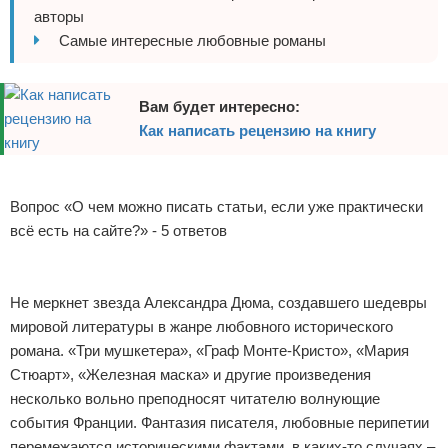
авторы
Отказ от ответственности
Обзоры разных книг
Самые интересные любовные романы
Разное про литературу
Вам будет интересно:
Как написать рецензию на книгу
Реклама
Вопрос «О чем можно писать статьи, если уже практически
всё есть на сайте?» - 5 ответов
Не меркнет звезда Александра Дюма, создавшего шедевры
мировой литературы в жанре любовного исторического
романа. «Три мушкетера», «Граф Монте-Кристо», «Мария
Стюарт», «Железная маска» и другие произведения
несколько вольно преподносят читателю волнующие
события Франции. Фантазия писателя, любовные перипетии
перемежаются историческими фактами, в каких-то случаях –